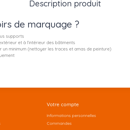
Description produit
hoirs de marquage ?
ous supports
rieur et à l'intérieur des bâtiments
etenir un minimum (nettoyer les traces et amas de peinture)
quement
Votre compte
Informations personnelles
s
Commandes