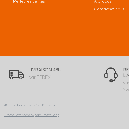
Meilleures ventes
A propos
Contactez-nous
LIVRAISON 48h
RE
L'
par FEDEX
su
Yv
© Tous droits réservés. Réalisé par
PrestaSafe votre expert PrestaShop