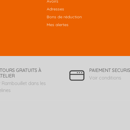
Avoirs
Adresses
Bons de réduction
Mes alertes
TOURS GRATUITS À
PAIEMENT SECURI
ATELIER
Voir conditions
r Rambouillet dans les
elines