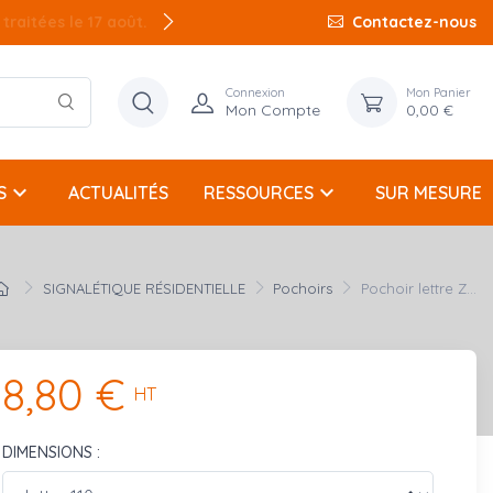
raitées le 17 août.
raitées le 17 août.
Contactez-nous
Connexion
Mon Panier
Mon Compte
0,00 €
keyboard_arrow_down
keyboard_arrow_down
S
ACTUALITÉS
RESSOURCES
SUR MESURE
SIGNALÉTIQUE RÉSIDENTIELLE
Pochoirs
Pochoir lettre Z...
8,80 €
HT
DIMENSIONS :