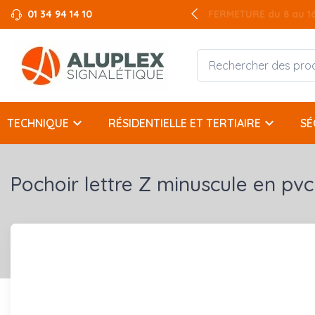
01 34 94 14 10
FERMETURE du 8 au 16 
FERMETURE du 8 au 16 
keyboard_arrow_down
keyboard_arrow_down
TECHNIQUE
RÉSIDENTIELLE ET TERTIAIRE
SÉ
Pochoir lettre Z minuscule en pvc