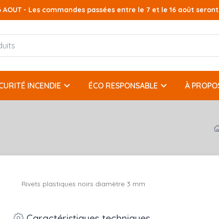
AOUT - Les commandes passées entre le 7 et le 16 août seront t
AOUT - Les commandes passées entre le 7 et le 16 août seront t
keyboard_arrow_down
keyboard_arrow_down
CURITÉ INCENDIE
ÉCO RESPONSABLE
À PROPO
Rivets plastiques noirs diamètre 3 mm
Caractéristiques techniques