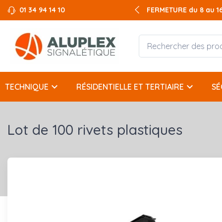
01 34 94 14 10
FERMETURE du 8 au 16 
FERMETURE du 8 au 16 
keyboard_arrow_down
keyboard_arrow_down
TECHNIQUE
RÉSIDENTIELLE ET TERTIAIRE
SÉ
Lot de 100 rivets plastiques