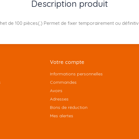
Description produit
het de 100 pièces(.) Permet de fixer temporairement ou définiti
Votre compte
Informations personnelles
s
Commandes
Avoirs
Adresses
Bons de réduction
Mes alertes