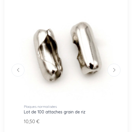
Plaques normalisées
Etiquet
 2
Lot de 100 attaches grain de riz
Étique
pour m
10,50 €
6,10 €