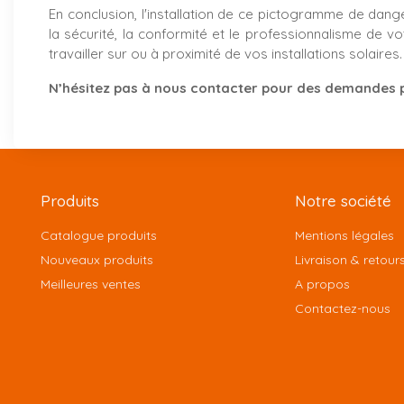
En conclusion, l'installation de ce pictogramme de dang
la sécurité, la conformité et le professionnalisme de v
travailler sur ou à proximité de vos installations solaires.
N’hésitez pas à nous contacter pour des demandes p
Produits
Notre société
Catalogue produits
Mentions légales
Nouveaux produits
Livraison & retour
Meilleures ventes
A propos
Contactez-nous