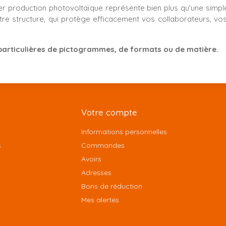
er production photovoltaïque représente bien plus qu'une simpl
otre structure, qui protège efficacement vos collaborateurs, vo
articulières de pictogrammes, de formats ou de matière.
Votre compte
Informations personnelles
s
Commandes
Avoirs
Adresses
Bons de réduction
Mes alertes