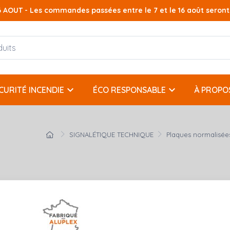
AOUT - Les commandes passées entre le 7 et le 16 août seront t
AOUT - Les commandes passées entre le 7 et le 16 août seront t
keyboard_arrow_down
keyboard_arrow_down
CURITÉ INCENDIE
ÉCO RESPONSABLE
À PROPO
SIGNALÉTIQUE TECHNIQUE
Plaques normalisée