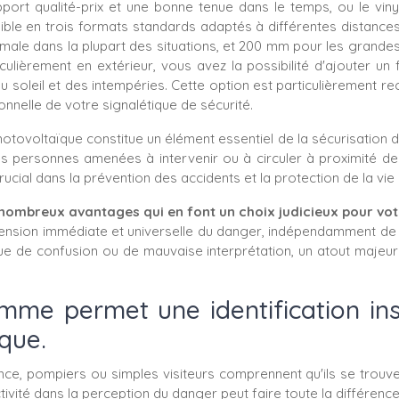
ort qualité-prix et une bonne tenue dans le temps, ou le viny
ible en trois formats standards adaptés à différentes distance
male dans la plupart des situations, et 200 mm pour les grandes i
ulièrement en extérieur, vous avez la possibilité d'ajouter un f
ns du soleil et des intempéries. Cette option est particulièrem
onnelle de votre signalétique de sécurité.
otovoltaïque constitue un élément essentiel de la sécurisation d
s personnes amenées à intervenir ou à circuler à proximité de 
crucial dans la prévention des accidents et la protection de la vie
ombreux avantages qui en font un choix judicieux pour votr
ension immédiate et universelle du danger, indépendamment de la
isque de confusion ou de mauvaise interprétation, un atout majeu
amme permet une identification in
ïque.
e, pompiers ou simples visiteurs comprennent qu'ils se trouven
ité dans la perception du danger peut faire toute la différence