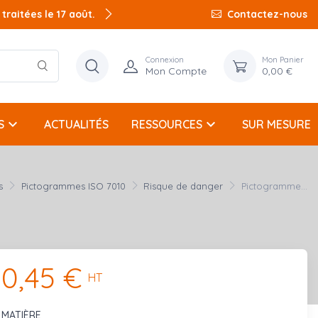
raitées le 17 août.
raitées le 17 août.
Contactez-nous
Connexion
Mon Panier
Mon Compte
0,00 €
keyboard_arrow_down
keyboard_arrow_down
S
ACTUALITÉS
RESSOURCES
SUR MESURE
s
Pictogrammes ISO 7010
Risque de danger
Pictogramme...
0,45 €
HT
MATIÈRE