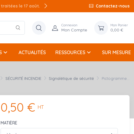
raitées le 17 août.
Contactez-nous
Connexion
Mon Panier
Mon Compte
0,00 €
keyboard_arrow_down
keyboard_arrow_down
S
ACTUALITÉS
RESSOURCES
SUR MESURE
SÉCURITÉ INCENDIE
Signalétique de sécurité
Pictogramme...
0,50 €
HT
MATIÈRE