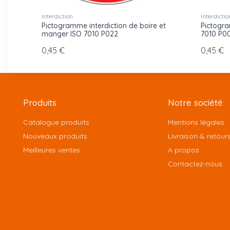
Interdiction
Interdictio
Pictogramme interdiction de boire et
Pictogra
manger ISO 7010 P022
7010 P0
0,45 €
0,45 €
Produits
Notre société
Catalogue produits
Mentions légales
Nouveaux produits
Livraison & retour
Meilleures ventes
A propos
Contactez-nous