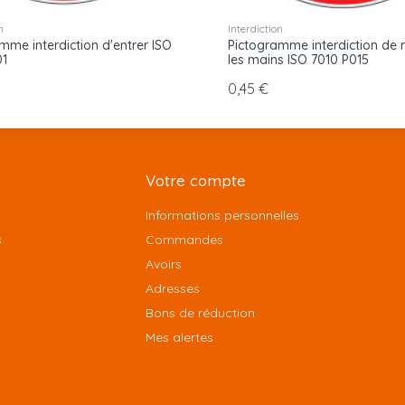
n
Interdiction
mme interdiction d'entrer ISO
Pictogramme interdiction de 
01
les mains ISO 7010 P015
0,45 €
Votre compte
Informations personnelles
s
Commandes
Avoirs
Adresses
Bons de réduction
Mes alertes