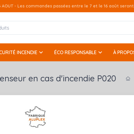
AOUT - Les commandes passées entre le 7 et le 16 août seront t
keyboard_arrow_down
keyboard_arrow_down
CURITÉ INCENDIE
ÉCO RESPONSABLE
À PROPO
censeur en cas d'incendie P020