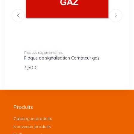
Plaques réglementaires
Consig
re du
Plaque de signalisation Compteur gaz
Panne
sécuri
3,50 €
4,00 
Produits
Catalogue produits
Nouveaux produits