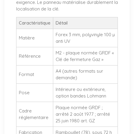
exigence. Le panneau matérialise durablement la
localisation de la clé.
Caractéristique
Détail
Forex 3 mm, polyvinyle 100 µ
Matière
anti UV
M2 - plaque normée GRDF «
Référence
Clé de fermeture Gaz »
A4 (autres formats sur
Format
demande)
Intérieure ou extérieure,
Pose
option bandes Lohmann
Plaque normée GRDF ;
Cadre
arrêté 2 août 1977 ; arrêté
réglementaire
25 juin 1980 art. GZ
Fabrication
Rambouillet (78), sous 72 h