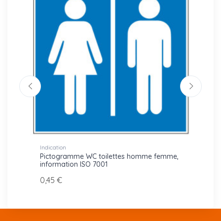
Indication
Pictog
MME
Pictogramme WC toilettes homme femme,
Picto
information ISO 7001
Gravop
0,45 €
9,00 