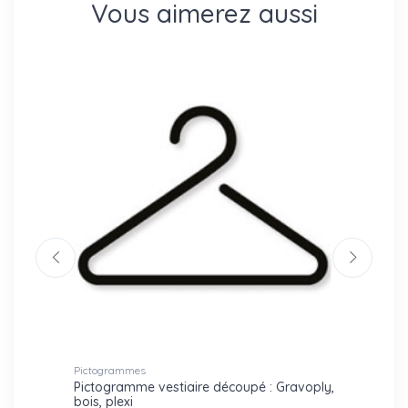
Vous aimerez aussi
Pictogrammes
Lettres
exte
Pictogramme vestiaire découpé : Gravoply,
Mot d
bois, plexi