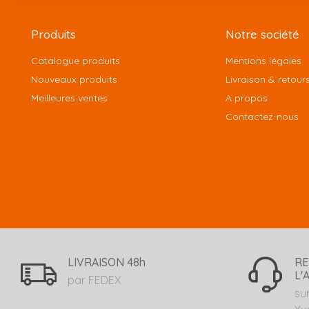
Produits
Notre société
Catalogue produits
Mentions légales
Nouveaux produits
Livraison & retour
Meilleures ventes
A propos
Contactez-nous
LIVRAISON 48h
RE
L'
par FEDEX
su