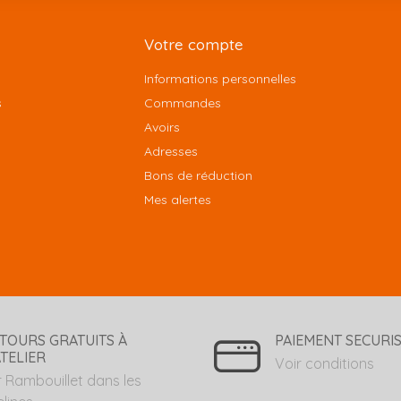
Votre compte
Informations personnelles
s
Commandes
Avoirs
Adresses
Bons de réduction
Mes alertes
TOURS GRATUITS À
PAIEMENT SECURI
ATELIER
Voir conditions
r Rambouillet dans les