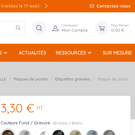
raitées le 17 août.
Contactez-nous
Connexion
Mon Panier
Mon Compte
0,00 €
keyboard_arrow_down
keyboard_arrow_down
S
ACTUALITÉS
RESSOURCES
SUR MESURE
LLE
Plaques de portes
Etiquettes gravées
Plaque de porte...
3,30 €
HT
Couleurs Fond / Gravure :
Bronze / Blanc