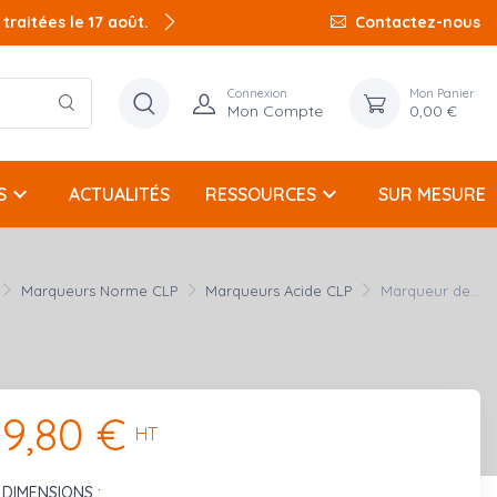
raitées le 17 août.
Contactez-nous
Connexion
Mon Panier
Mon Compte
0,00 €
keyboard_arrow_down
keyboard_arrow_down
S
ACTUALITÉS
RESSOURCES
SUR MESURE
Marqueurs Norme CLP
Marqueurs Acide CLP
Marqueur de...
9,80 €
HT
DIMENSIONS :