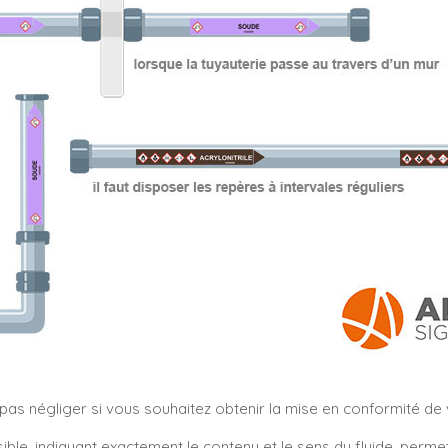
s négliger si vous souhaitez obtenir la mise en conformité de vo
sible, indiquant exactement le contenu et le sens du fluide, perm