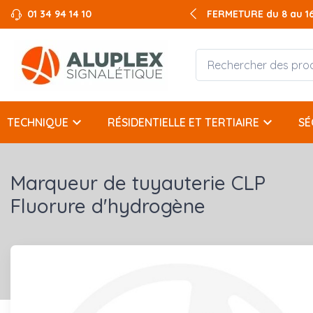
01 34 94 14 10
FERMETURE du 8 au 16 
keyboard_arrow_down
keyboard_arrow_down
TECHNIQUE
RÉSIDENTIELLE ET TERTIAIRE
SÉ
Marqueur de tuyauterie CLP
Fluorure d'hydrogène