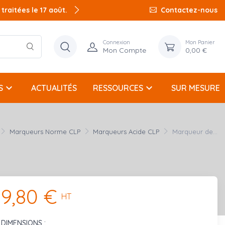
raitées le 17 août.
Contactez-nous
Connexion
Mon Panier
Mon Compte
0,00 €
keyboard_arrow_down
keyboard_arrow_down
S
ACTUALITÉS
RESSOURCES
SUR MESURE
Marqueurs Norme CLP
Marqueurs Acide CLP
Marqueur de...
9,80 €
HT
DIMENSIONS :