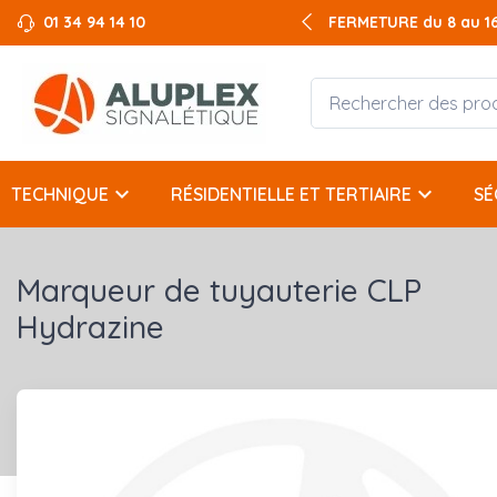
01 34 94 14 10
FERMETURE du 8 au 16 
keyboard_arrow_down
keyboard_arrow_down
TECHNIQUE
RÉSIDENTIELLE ET TERTIAIRE
SÉ
Marqueur de tuyauterie CLP
Hydrazine