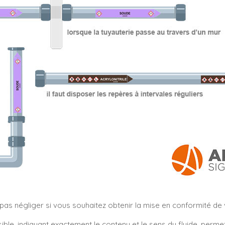
s négliger si vous souhaitez obtenir la mise en conformité de vo
sible, indiquant exactement le contenu et le sens du fluide, perm