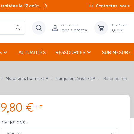
raitées le 17 août.
Contactez-nous
Connexion
Mon Panier
Mon Compte
0,00 €
keyboard_arrow_down
keyboard_arrow_down
S
ACTUALITÉS
RESSOURCES
SUR MESURE
Marqueurs Norme CLP
Marqueurs Acide CLP
Marqueur de...
9,80 €
HT
DIMENSIONS :