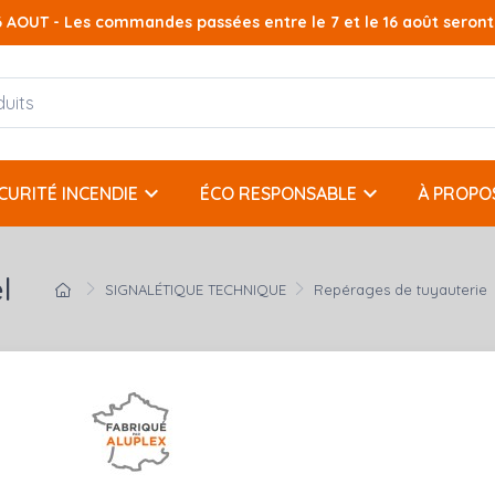
AOUT - Les commandes passées entre le 7 et le 16 août seront t
keyboard_arrow_down
keyboard_arrow_down
CURITÉ INCENDIE
ÉCO RESPONSABLE
À PROPO
l
SIGNALÉTIQUE TECHNIQUE
Repérages de tuyauterie