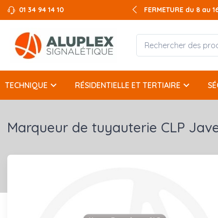
01 34 94 14 10
FERMETURE du 8 au 16 
keyboard_arrow_down
keyboard_arrow_down
TECHNIQUE
RÉSIDENTIELLE ET TERTIAIRE
SÉ
Marqueur de tuyauterie CLP Jave