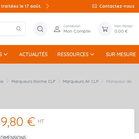
raitées le 17 août.
Contactez-nous
Connexion
Mon Panier
Mon Compte
0,00 €
keyboard_arrow_down
keyboard_arrow_down
S
ACTUALITÉS
RESSOURCES
SUR MESURE
ie
Marqueurs Norme CLP
Marqueurs Air CLP
Marqueur de...
9,80 €
HT
DIMENSIONS :