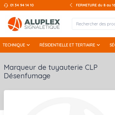
01 34 94 14 10
FERMETURE du 8 au 16 
keyboard_arrow_down
keyboard_arrow_down
TECHNIQUE
RÉSIDENTIELLE ET TERTIAIRE
SÉ
Marqueur de tuyauterie CLP
Désenfumage