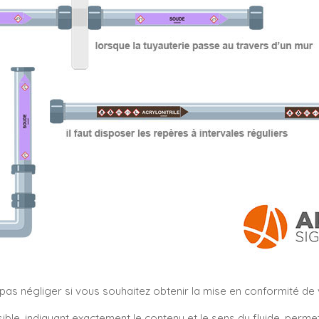
s négliger si vous souhaitez obtenir la mise en conformité de vo
sible, indiquant exactement le contenu et le sens du fluide, perm