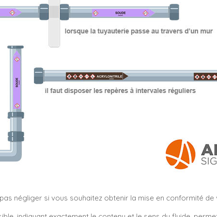
s négliger si vous souhaitez obtenir la mise en conformité de vo
sible, indiquant exactement le contenu et le sens du fluide, perm