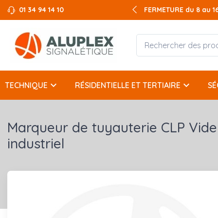
01 34 94 14 10
FERMETURE du 8 au 16 
keyboard_arrow_down
keyboard_arrow_down
TECHNIQUE
RÉSIDENTIELLE ET TERTIAIRE
SÉ
Marqueur de tuyauterie CLP Vide
industriel