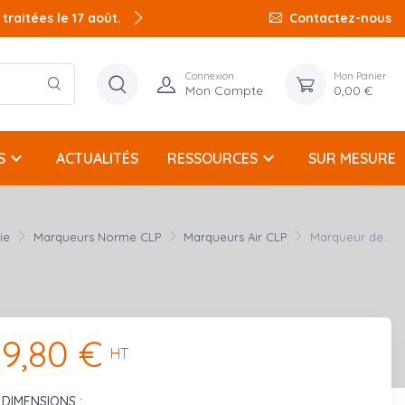
raitées le 17 août.
Contactez-nous
Connexion
Mon Panier
Mon Compte
0,00 €
keyboard_arrow_down
keyboard_arrow_down
S
ACTUALITÉS
RESSOURCES
SUR MESURE
ie
Marqueurs Norme CLP
Marqueurs Air CLP
Marqueur de...
9,80 €
HT
DIMENSIONS :