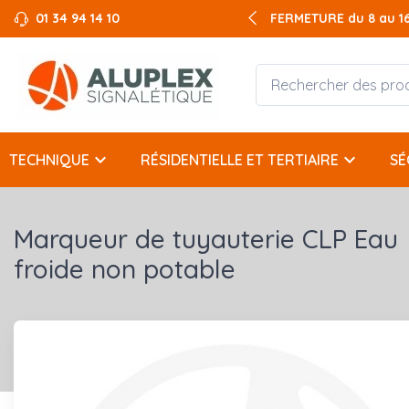
01 34 94 14 10
FERMETURE du 8 au 16 
keyboard_arrow_down
keyboard_arrow_down
TECHNIQUE
RÉSIDENTIELLE ET TERTIAIRE
SÉ
Marqueur de tuyauterie CLP Eau
froide non potable