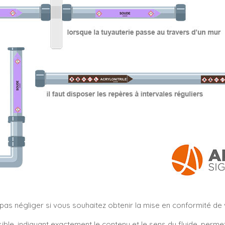
s négliger si vous souhaitez obtenir la mise en conformité de vo
sible, indiquant exactement le contenu et le sens du fluide, perm