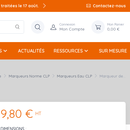
raitées le 17 août.
Contactez-nous
Connexion
Mon Panier
Mon Compte
0,00 €
keyboard_arrow_down
keyboard_arrow_down
S
ACTUALITÉS
RESSOURCES
SUR MESURE
e
Marqueurs Norme CLP
Marqueurs Eau CLP
Marqueur de...
9,80 €
HT
DIMENSIONS :