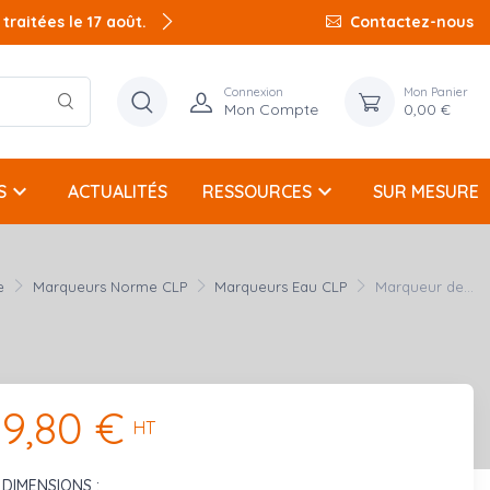
raitées le 17 août.
Contactez-nous
Connexion
Mon Panier
Mon Compte
0,00 €
keyboard_arrow_down
keyboard_arrow_down
S
ACTUALITÉS
RESSOURCES
SUR MESURE
e
Marqueurs Norme CLP
Marqueurs Eau CLP
Marqueur de...
9,80 €
HT
DIMENSIONS :