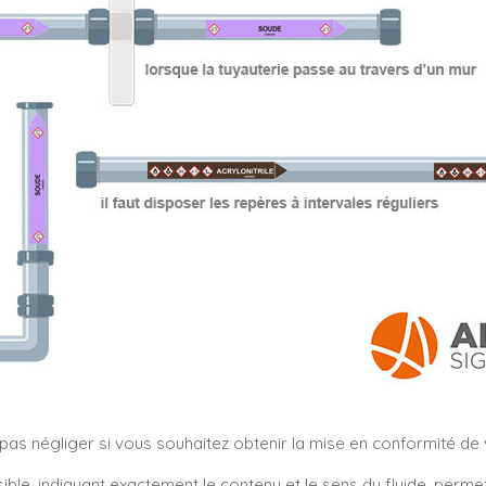
s négliger si vous souhaitez obtenir la mise en conformité de vo
sible, indiquant exactement le contenu et le sens du fluide, perm