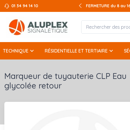
01 34 94 14 10
FERMETURE du 8 au 16 
keyboard_arrow_down
keyboard_arrow_down
TECHNIQUE
RÉSIDENTIELLE ET TERTIAIRE
SÉ
Marqueur de tuyauterie CLP Eau
glycolée retour