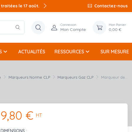
raitées le 17 août.
Contactez-nous
Connexion
Mon Panier
Mon Compte
0,00 €
keyboard_arrow_down
keyboard_arrow_down
S
ACTUALITÉS
RESSOURCES
SUR MESURE
e
Marqueurs Norme CLP
Marqueurs Gaz CLP
Marqueur de...
9,80 €
HT
DIMENSIONS :