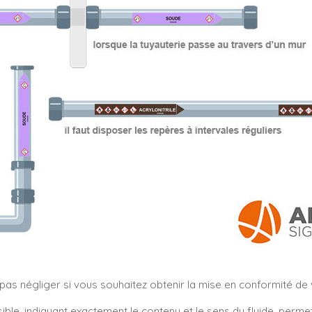
s négliger si vous souhaitez obtenir la mise en conformité de vo
sible, indiquant exactement le contenu et le sens du fluide, perm