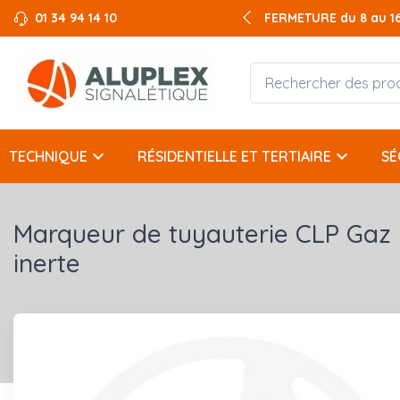
01 34 94 14 10
FERMETURE du 8 au 16 
keyboard_arrow_down
keyboard_arrow_down
TECHNIQUE
RÉSIDENTIELLE ET TERTIAIRE
SÉ
Marqueur de tuyauterie CLP Gaz
inerte