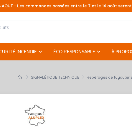
AOUT - Les commandes passées entre le 7 et le 16 août seront t
keyboard_arrow_down
keyboard_arrow_down
CURITÉ INCENDIE
ÉCO RESPONSABLE
À PROPO
SIGNALÉTIQUE TECHNIQUE
Repérages de tuyauteri