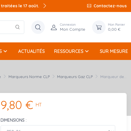
raitées le 17 août.
Contactez-nous
Connexion
Mon Panier
Mon Compte
0,00 €
keyboard_arrow_down
keyboard_arrow_down
S
ACTUALITÉS
RESSOURCES
SUR MESURE
e
Marqueurs Norme CLP
Marqueurs Gaz CLP
Marqueur de...
9,80 €
HT
DIMENSIONS :