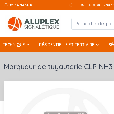
01 34 94 14 10
FERMETURE du 8 au 16 
keyboard_arrow_down
keyboard_arrow_down
TECHNIQUE
RÉSIDENTIELLE ET TERTIAIRE
SÉ
Marqueur de tuyauterie CLP NH3