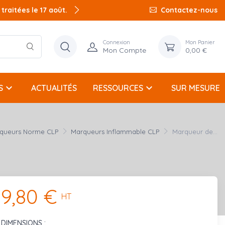
raitées le 17 août.
Contactez-nous
Connexion
Mon Panier
Mon Compte
0,00 €
keyboard_arrow_down
keyboard_arrow_down
S
ACTUALITÉS
RESSOURCES
SUR MESURE
queurs Norme CLP
Marqueurs Inflammable CLP
Marqueur de...
9,80 €
HT
DIMENSIONS :