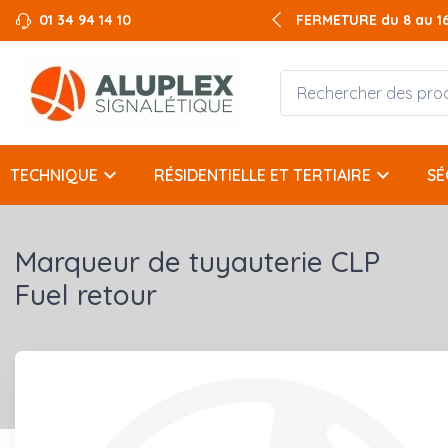
01 34 94 14 10
FERMETURE du 8 au 16 
keyboard_arrow_down
keyboard_arrow_down
TECHNIQUE
RÉSIDENTIELLE ET TERTIAIRE
SÉ
Marqueur de tuyauterie CLP
Fuel retour