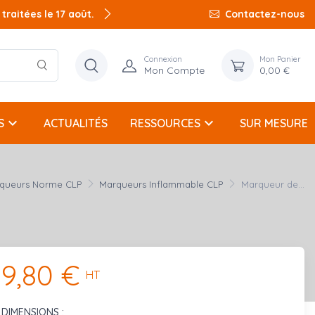
raitées le 17 août.
Contactez-nous
Connexion
Mon Panier
Mon Compte
0,00 €
keyboard_arrow_down
keyboard_arrow_down
S
ACTUALITÉS
RESSOURCES
SUR MESURE
queurs Norme CLP
Marqueurs Inflammable CLP
Marqueur de...
9,80 €
HT
DIMENSIONS :