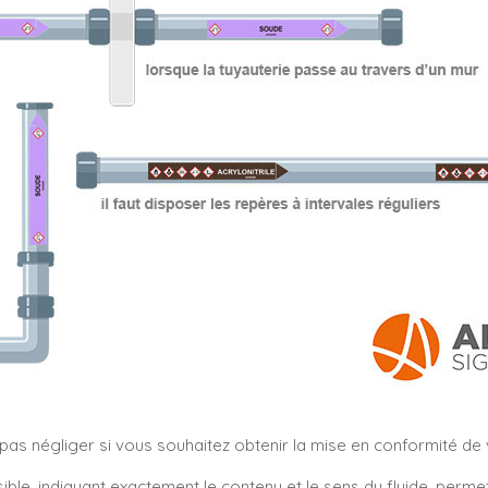
s négliger si vous souhaitez obtenir la mise en conformité de vo
sible, indiquant exactement le contenu et le sens du fluide, perm