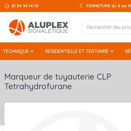
01 34 94 14 10
FERMETURE du 8 au 16 
keyboard_arrow_down
keyboard_arrow_down
TECHNIQUE
RÉSIDENTIELLE ET TERTIAIRE
SÉ
Marqueur de tuyauterie CLP
Tetrahydrofurane