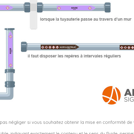
s négliger si vous souhaitez obtenir la mise en conformité de vo
sible, indiquant exactement le contenu et le sens du fluide, perm