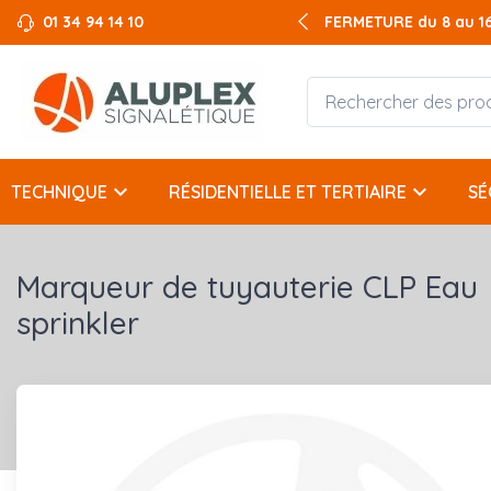
01 34 94 14 10
FERMETURE du 8 au 16 
keyboard_arrow_down
keyboard_arrow_down
TECHNIQUE
RÉSIDENTIELLE ET TERTIAIRE
SÉ
Marqueur de tuyauterie CLP Eau
sprinkler