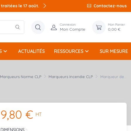
raitées le 17 août.
Contactez-nous
Connexion
Mon Panier
Mon Compte
0,00 €
keyboard_arrow_down
keyboard_arrow_down
S
ACTUALITÉS
RESSOURCES
SUR MESURE
Marqueurs Norme CLP
Marqueurs Incendie CLP
Marqueur de...
9,80 €
HT
DIMENSIONS :