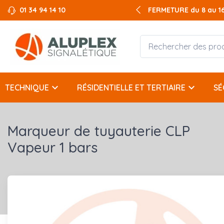
01 34 94 14 10
FERMETURE du 8 au 16 
keyboard_arrow_down
keyboard_arrow_down
TECHNIQUE
RÉSIDENTIELLE ET TERTIAIRE
SÉ
Marqueur de tuyauterie CLP
Vapeur 1 bars