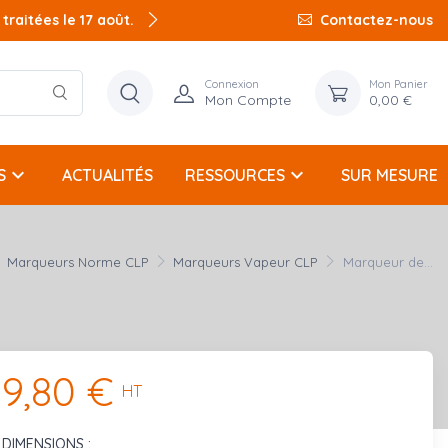
raitées le 17 août.
Contactez-nous
Connexion
Mon Panier
Mon Compte
0,00 €
keyboard_arrow_down
keyboard_arrow_down
S
ACTUALITÉS
RESSOURCES
SUR MESURE
Marqueurs Norme CLP
Marqueurs Vapeur CLP
Marqueur de...
9,80 €
HT
DIMENSIONS :