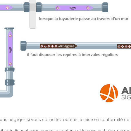
s négliger si vous souhaitez obtenir la mise en conformité de vo
sible, indiquant exactement le contenu et le sens du fluide, perm