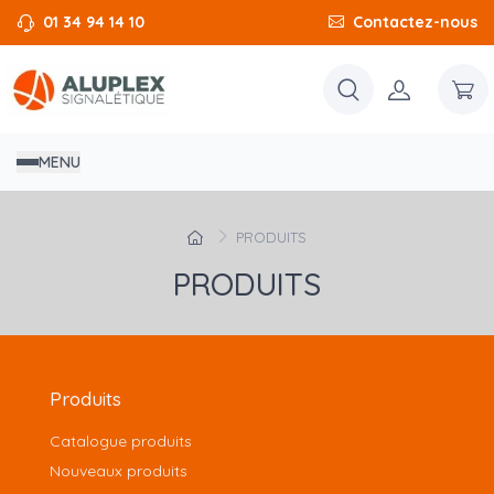
01 34 94 14 10
Contactez-nous
MENU
PRODUITS
PRODUITS
Produits
Catalogue produits
Nouveaux produits