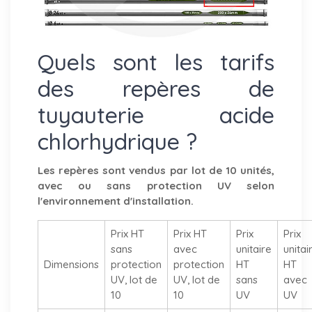
Quels sont les tarifs
des repères de
tuyauterie acide
chlorhydrique ?
Les repères sont vendus par lot de 10 unités,
avec ou sans protection UV selon
l'environnement d'installation.
Prix HT
Prix HT
Prix
Prix
sans
avec
unitaire
unitai
Dimensions
protection
protection
HT
HT
UV, lot de
UV, lot de
sans
avec
10
10
UV
UV