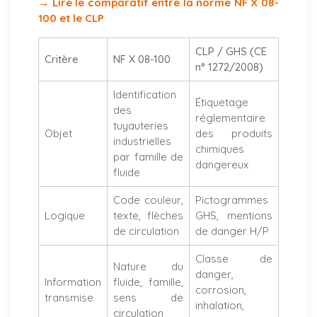
→ Lire le comparatif entre la norme NF X 08-
100 et le CLP
CLP / GHS (CE
Critère
NF X 08-100
n° 1272/2008)
Identification
Étiquetage
des
réglementaire
tuyauteries
Objet
des produits
industrielles
chimiques
par famille de
dangereux
fluide
Code couleur,
Pictogrammes
Logique
texte, flèches
GHS, mentions
de circulation
de danger H/P
Classe de
Nature du
danger,
Information
fluide, famille,
corrosion,
transmise
sens de
inhalation,
circulation