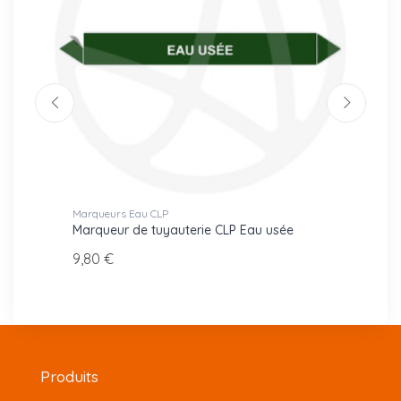
Marqueurs Eau CLP
Marque
Eau
Marqueur de tuyauterie CLP Eau usée
Marque
suspe
9,80 €
9,80 
Produits