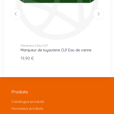
Marqueurs Eau CLP
Repéra
 X 08-
Marqueur de tuyauterie CLP Eau de vanne
Repér
X 08-
19,90 €
6,00 
Produits
Catalogue produits
Nouveaux produits