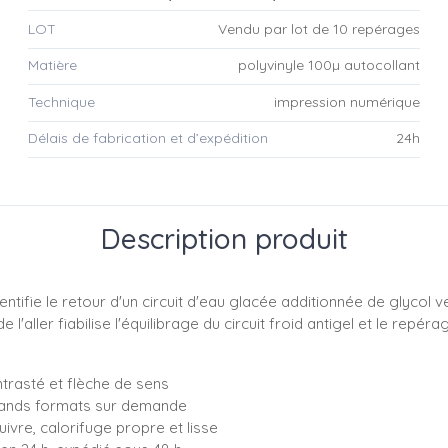
LOT
Vendu par lot de 10 repérages
Matière
polyvinyle 100µ autocollant
Technique
impression numérique
Délais de fabrication et d’expédition
24h
Description produit
tifie le retour d'un circuit d'eau glacée additionnée de glycol ve
e l'aller fiabilise l'équilibrage du circuit froid antigel et le rep
ntrasté et flèche de sens
grands formats sur demande
uivre, calorifuge propre et lisse