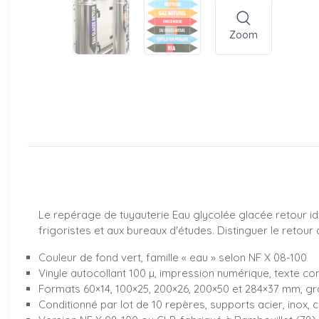
Zoom
Le repérage de tuyauterie Eau glycolée glacée retour iden
frigoristes et aux bureaux d'études. Distinguer le retour d
Couleur de fond vert, famille « eau » selon NF X 08-100
Vinyle autocollant 100 µ, impression numérique, texte co
Formats 60×14, 100×25, 200×26, 200×50 et 284×37 mm, 
Conditionné par lot de 10 repères, supports acier, inox, c