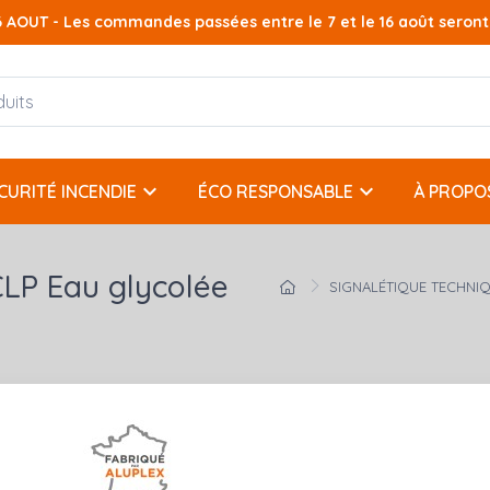
AOUT - Les commandes passées entre le 7 et le 16 août seront t
keyboard_arrow_down
keyboard_arrow_down
CURITÉ INCENDIE
ÉCO RESPONSABLE
À PROPO
LP Eau glycolée
SIGNALÉTIQUE TECHNI