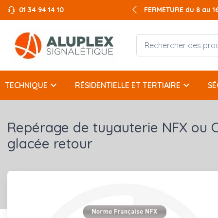
01 34 94 14 10
FERMETURE du 8 au 16 
keyboard_arrow_down
keyboard_arrow_down
TECHNIQUE
RÉSIDENTIELLE ET TERTIAIRE
SÉ
Repérage de tuyauterie NFX ou C
glacée retour