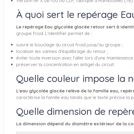
Version NF X 08-100 ou CLP, fabriqué à Rambouillet (78) 
À quoi sert le repérage Ea
Le repérage Eau glycolée glacée retour sert à identifie
groupe froid. L'identifier permet de :
suivre le bouclage du circuit froid jusqu'au groupe ;
localiser les vannes d'équilibrage du retour ;
éviter toute inversion avec l'aller lors d'une maintenance 
préserver la concentration en antigel du circuit.
Quelle couleur impose la 
L'eau glycolée glacée relève de la famille eau, repé
caractérise la famille eau tandis que le texte précise la pr
Quelle dimension de repère
La dimension dépend du diamètre extérieur de la con