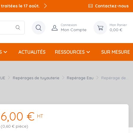
raitées le 17 août.
Contactez-nous
Connexion
Mon Panier
Mon Compte
0,00 €
keyboard_arrow_down
keyboard_arrow_down
S
ACTUALITÉS
RESSOURCES
SUR MESURE
QUE
Repérages de tuyauterie
Repérage Eau
Repérage de...
6,00 €
HT
(0,60 € pièce)