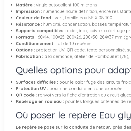
Matière :
vinyle autocollant 100 microns
Impression :
numérique haute définition, encre résistant
Couleur de fond :
vert, famille eau NF X 08-100
Résistance :
humidité, condensation, basses températur
Supports compatibles :
acier, inox, cuivre, calorifuge pr
Formats :
60×14, 100×25, 200×26, 200×50, 284×37 mm (g
Conditionnement :
lot de 10 repères
Options :
protection UV, QR code, texte personnalisé, su
Fabrication :
à la demande, atelier de Rambouillet (78),
Quelles options pour adapt
Surfaces difficiles :
pour le calorifuge des circuits froi
Protection UV :
pour une conduite en zone exposée.
QR code :
renvoi vers la fiche d'entretien du circuit glyco
Repérage en rouleau :
pour les longues antennes de re
Où poser le repère Eau gly
Le repère se pose sur la conduite de retour, près des