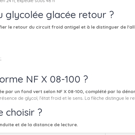
en 24 h, expédié sous 48 h
u glycolée glacée retour ?
r le retour du circuit froid antigel et à le distinguer de l'all
;
norme NF X 08-100 ?
rée par un fond vert selon NF X 08-100, complété par la déno
ésence de glycol, l'état froid et le sens. La flèche distingue le ret
 choisir ?
duite et de la distance de lecture.