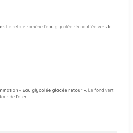
er.
Le retour ramène l'eau glycolée réchauffée vers le
mination « Eau glycolée glacée retour ».
Le fond vert
our de l'aller.