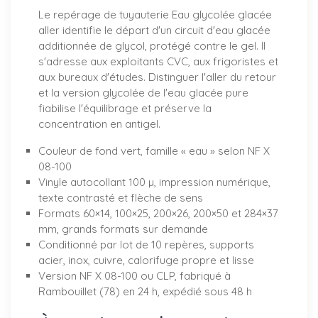
Le repérage de tuyauterie Eau glycolée glacée
aller identifie le départ d'un circuit d'eau glacée
additionnée de glycol, protégé contre le gel. Il
s'adresse aux exploitants CVC, aux frigoristes et
aux bureaux d'études. Distinguer l'aller du retour
et la version glycolée de l'eau glacée pure
fiabilise l'équilibrage et préserve la
concentration en antigel.
Couleur de fond vert, famille « eau » selon NF X
08-100
Vinyle autocollant 100 µ, impression numérique,
texte contrasté et flèche de sens
Formats 60×14, 100×25, 200×26, 200×50 et 284×37
mm, grands formats sur demande
Conditionné par lot de 10 repères, supports
acier, inox, cuivre, calorifuge propre et lisse
Version NF X 08-100 ou CLP, fabriqué à
Rambouillet (78) en 24 h, expédié sous 48 h