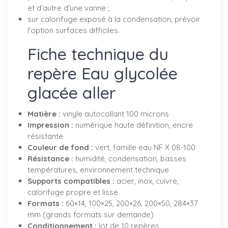
et d'autre d'une vanne ;
sur calorifuge exposé à la condensation, prévoir
l'option surfaces difficiles.
Fiche technique du
repère Eau glycolée
glacée aller
Matière :
vinyle autocollant 100 microns
Impression :
numérique haute définition, encre
résistante
Couleur de fond :
vert, famille eau NF X 08-100
Résistance :
humidité, condensation, basses
températures, environnement technique
Supports compatibles :
acier, inox, cuivre,
calorifuge propre et lisse
Formats :
60×14, 100×25, 200×26, 200×50, 284×37
mm (grands formats sur demande)
Conditionnement :
lot de 10 repères