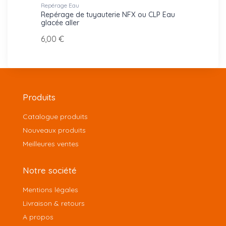
Repérage Eau
Repéra
Eau
Repérage de tuyauterie NFX ou CLP Eau
Repér
glacée aller
glyco
6,00 €
6,00 
Produits
Catalogue produits
Nouveaux produits
Meilleures ventes
Notre société
Mentions légales
Livraison & retours
A propos