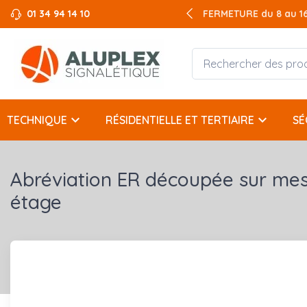
01 34 94 14 10
FERMETURE du 8 au 16 
keyboard_arrow_down
keyboard_arrow_down
TECHNIQUE
RÉSIDENTIELLE ET TERTIAIRE
SÉ
Abréviation ER découpée sur mes
étage