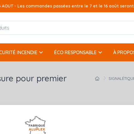
AOUT - Les commandes passées entre le 7 et le 16 août seront t
keyboard_arrow_down
keyboard_arrow_down
CURITÉ INCENDIE
ÉCO RESPONSABLE
À PROPO
ure pour premier
SIGNALÉTIQUE