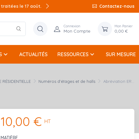
raitées le 17 août.
Contactez-nous
Connexion
Mon Panier
Mon Compte
0,00 €
keyboard_arrow_down
keyboard_arrow_down
S
ACTUALITÉS
RESSOURCES
SUR MESURE
 RÉSIDENTIELLE
Numéros d'étages et de halls
Abréviation ER...
10,00 €
HT
MATIÈRE