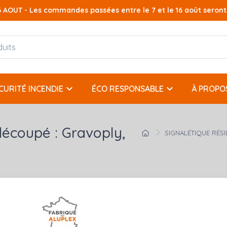
AOUT - Les commandes passées entre le 7 et le 16 août seront t
keyboard_arrow_down
keyboard_arrow_down
CURITÉ INCENDIE
ÉCO RESPONSABLE
À PROPO
écoupé : Gravoply,
SIGNALÉTIQUE RÉSI