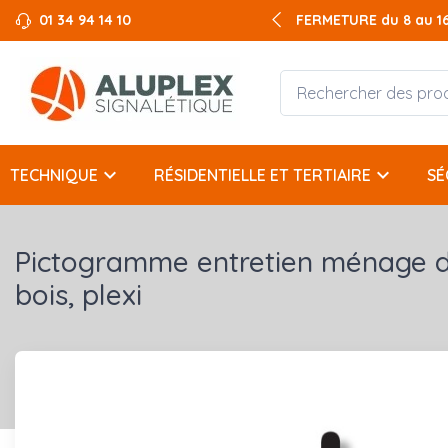
01 34 94 14 10
FERMETURE du 8 au 16 
keyboard_arrow_down
keyboard_arrow_down
TECHNIQUE
RÉSIDENTIELLE ET TERTIAIRE
SÉ
Pictogramme entretien ménage d
bois, plexi