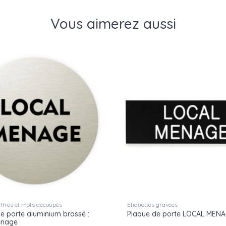
Vous aimerez aussi
hiffres et mots découpés
Etiquettes gravées
e porte aluminium brossé :
Plaque de porte LOCAL MEN
énage