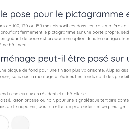
lle pose pour le pictogramme 
 de 100, 120 ou 150 mm, disponibles dans les trois matières et sa
n marouflant fermement le pictogramme sur une porte propre, sè
un gabarit de pose est proposé en option dans le configurateur : i
même bâtiment.
ménage peut-il être posé sur 
 plaque de fond pour une finition plus valorisante. Aluplex as
 à poser, sans aucun montage à réaliser. Les fonds sont des pro
endu chaleureux en résidentiel et hôtellerie
rossé, laiton brossé ou noir, pour une signalétique tertiaire con
blanc ou transparent, pour un effet de profondeur et de prestige