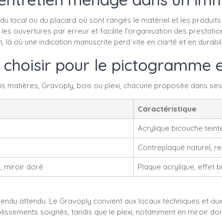
 local ou du placard où sont rangés le matériel et les produit
les ouvertures par erreur et facilite l'organisation des prestat
on, là où une indication manuscrite perd vite en clarté et en durabili
s choisir pour le pictogramme
matières, Gravoply, bois ou plexi, chacune proposée dans ses 
Caractéristique
Acrylique bicouche teint
Contreplaqué naturel, r
é, miroir doré
Plaque acrylique, effet br
endu attendu. Le Gravoply convient aux locaux techniques et aux 
blissements soignés, tandis que le plexi, notamment en miroir dor