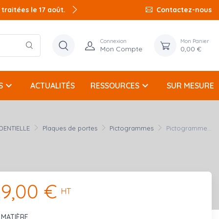
raitées le 17 août.
Contactez-nous
Connexion
Mon Panier
Mon Compte
0,00 €
keyboard_arrow_down
keyboard_arrow_down
S
ACTUALITÉS
RESSOURCES
SUR MESURE
DENTIELLE
Plaques de portes
Pictogrammes
Pictogramme...
9,00 €
HT
MATIÈRE