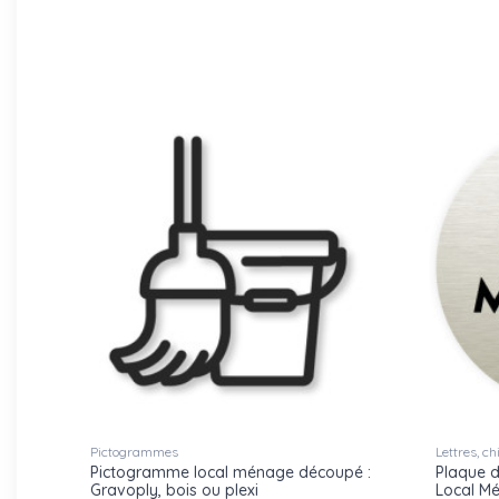
Pictogrammes
Lettres, c
Pictogramme local ménage découpé :
Plaque d
Gravoply, bois ou plexi
Local M