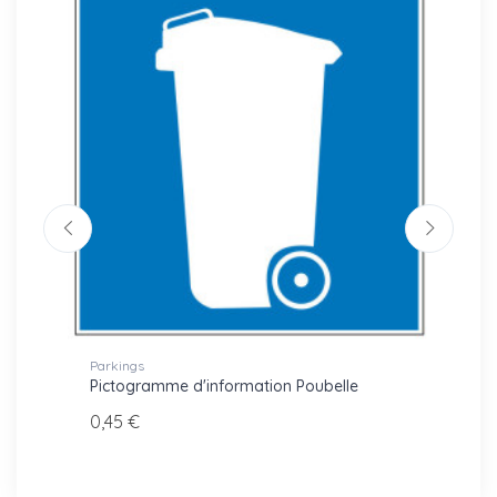
Parkings
Lettres
Pictogramme d'information Poubelle
Mot d
0,45 €
21,00