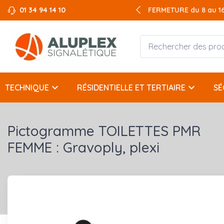
01 34 94 14 10
FERMETURE du 8 au 16 
keyboard_arrow_down
keyboard_arrow_down
TECHNIQUE
RÉSIDENTIELLE ET TERTIAIRE
SÉ
Pictogramme TOILETTES PMR
FEMME : Gravoply, plexi