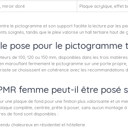
é, miroir doré
Plaque acrylique, effet br
l entre le pictogramme et son support facilite la lecture par les
ts soignés, tandis que le plexi valorise un hall tertiaire haut d
lle pose pour le pictogramme 
urs de 100, 120 ou 150 mm, disponibles dans les trois matières et
is en marouflant fermement le pictogramme sur une porte propre
traste se choisissent en cohérence avec les recommandations d'a
PMR femme peut-il être posé s
ne plaque de fond pour une finition plus valorisante et un meill
e plaque complète, centrée, prête à poser, sans aucun montage à
es de fond sont disponibles :
endu chaleureux en résidentiel et hôtellerie