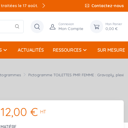
raitées le 17 août.
Contactez-nous
Connexion
Mon Panier
Mon Compte
0,00 €
keyboard_arrow_down
keyboard_arrow_down
S
ACTUALITÉS
RESSOURCES
SUR MESURE
ctogrammes
Pictogramme TOILETTES PMR FEMME : Gravoply, plexi
12,00 €
HT
MATIÈRE