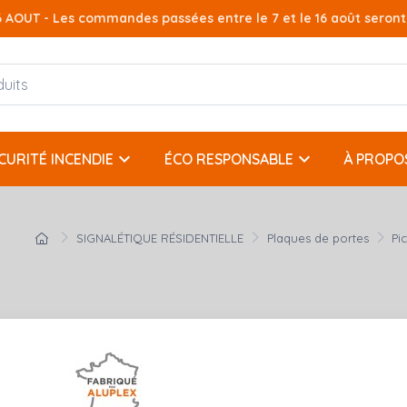
AOUT - Les commandes passées entre le 7 et le 16 août seront t
keyboard_arrow_down
keyboard_arrow_down
CURITÉ INCENDIE
ÉCO RESPONSABLE
À PROPO
SIGNALÉTIQUE RÉSIDENTIELLE
Plaques de portes
Pi