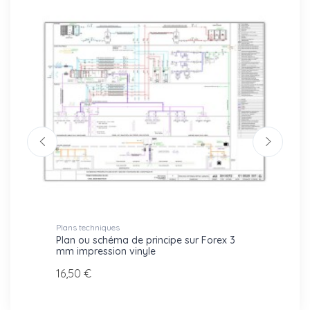
Plans techniques
Plans t
che
Plan ou schéma de principe sur Forex 3
Plan d
mm impression vinyle
24,70
16,50 €