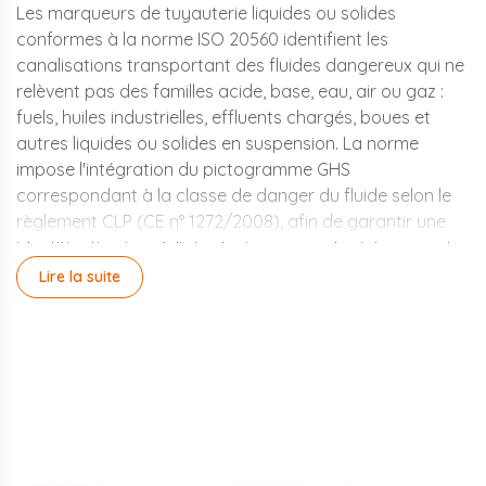
Les marqueurs de tuyauterie liquides ou solides
conformes à la norme ISO 20560 identifient les
canalisations transportant des fluides dangereux qui ne
relèvent pas des familles acide, base, eau, air ou gaz :
fuels, huiles industrielles, effluents chargés, boues et
autres liquides ou solides en suspension. La norme
impose l'intégration du pictogramme GHS
correspondant à la classe de danger du fluide selon le
règlement CLP (CE n° 1272/2008), afin de garantir une
identification immédiate du risque pour les intervenants
sur site.
Lire la suite
Fuel, huiles et effluents : des
fluides souvent mal
identifiés
Les fluides de cette catégorie sont fréquemment
présents sur les sites industriels et tertiaires de grande