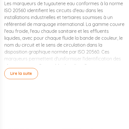
Les marqueurs de tuyauterie eau conformes à la norme
ISO 20560 identifient les circuits d'eau dans les
installations industrielles et tertiaires soumises à un
référentiel de marquage international. La gamme couvre
l'eau froide, l'eau chaude sanitaire et les effluents
liquides, avec pour chaque fluide la bande de couleur, le
nom du circuit et le sens de circulation dans la
disposition graphique normée par ISO 20560. Ces
marqueurs permettent d'uniformiser l'identification des
réseaux eau sur l'ensemble des sites d'un groupe
industriel, y compris hors de France.
Lire la suite
Eau froide, eau chaude,
effluents : trois marquages
distincts
ISO 20560 distingue les circuits selon leur usage et leur
niveau de danger. L'eau froide sanitaire et l'eau chaude