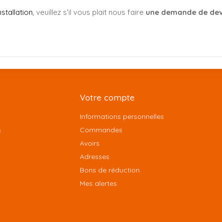
stallation
, veuillez s'il vous plait nous faire
une demande de dev
Votre compte
Informations personnelles
s
Commandes
Avoirs
Adresses
Bons de réduction
Mes alertes