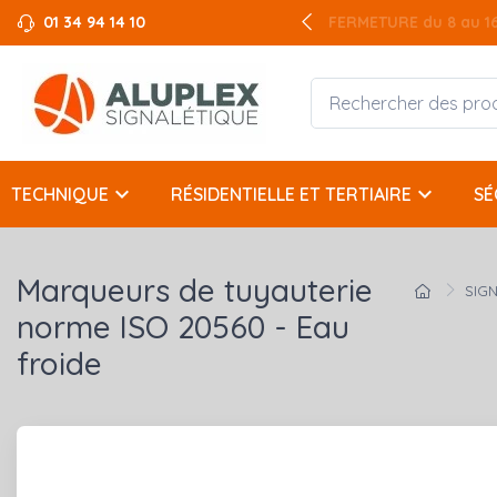
01 34 94 14 10
FERMETURE du 8 au 16 
keyboard_arrow_down
keyboard_arrow_down
TECHNIQUE
RÉSIDENTIELLE ET TERTIAIRE
SÉ
Marqueurs de tuyauterie
SIG
norme ISO 20560 - Eau
froide