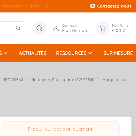
raitées le 17 août.
Contactez-nous
Connexion
Mon Panier
Mon Compte
0,00 €
keyboard_arrow_down
keyboard_arrow_down
S
ACTUALITÉS
RESSOURCES
SUR MESURE
e ISO 20560
Marqueurs Eau, norme ISO 20560
Marqueurs de...
Produit sur devis uniquement