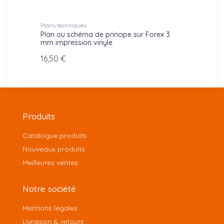
Plans techniques
Plans t
che
Plan ou schéma de principe sur Forex 3
Plan d
mm impression vinyle
24,70
16,50 €
Produits
Catalogue produits
Nouveaux produits
Meilleures ventes
Notre société
Mentions légales
Livraison & retours