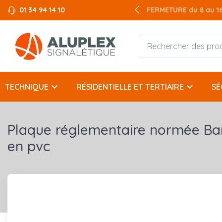
01 34 94 14 10
FERMETURE du 8 au 16 
keyboard_arrow_down
keyboard_arrow_down
TECHNIQUE
RÉSIDENTIELLE ET TERTIAIRE
SÉ
Plaque réglementaire normée Ba
en pvc