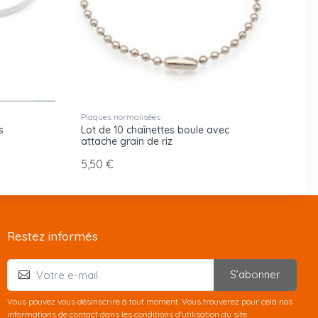
Plaques normalisées
s
Lot de 10 chaînettes boule avec
attache grain de riz
5,50 €
Restez informés
S’abonner
Vous pouvez vous désinscrire à tout moment. Vous trouverez pour cela nos
informations de contact dans les conditions d'utilisation du site.