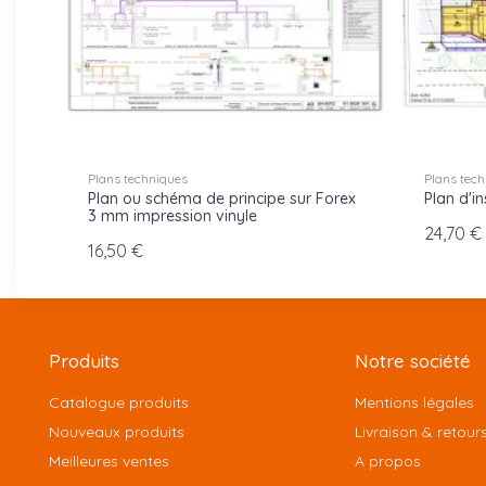
Plans techniques
Plans tech
Plan ou schéma de principe sur Forex
Plan d'in
3 mm impression vinyle
24,70 €
16,50 €
Produits
Notre société
Catalogue produits
Mentions légales
Nouveaux produits
Livraison & retour
Meilleures ventes
A propos