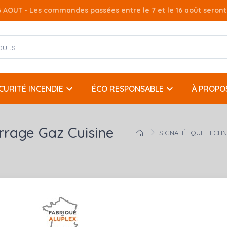
AOUT - Les commandes passées entre le 7 et le 16 août seront t
keyboard_arrow_down
keyboard_arrow_down
CURITÉ INCENDIE
ÉCO RESPONSABLE
À PROPO
rrage Gaz Cuisine
SIGNALÉTIQUE TECH