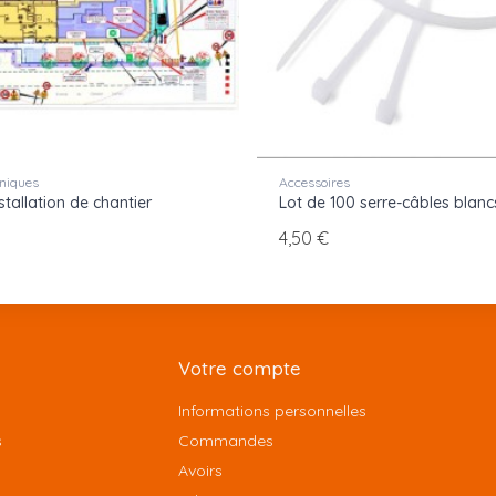
niques
Accessoires
stallation de chantier
Lot de 100 serre-câbles blanc
4,50 €
Votre compte
Informations personnelles
s
Commandes
Avoirs