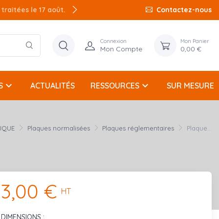
raitées le 17 août.
Contactez-nous
Connexion
Mon Panier
Mon Compte
0,00 €
keyboard_arrow_down
keyboard_arrow_down
S
ACTUALITÉS
RESSOURCES
SUR MESURE
NIQUE
Plaques normalisées
Plaques réglementaires
Plaque...
3,00 €
HT
DIMENSIONS :