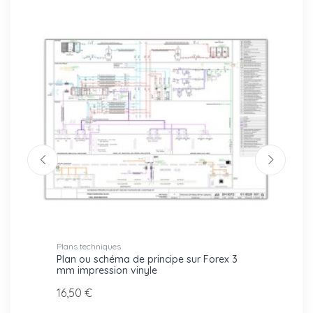
Plans techniques
Plans t
che
Plan ou schéma de principe sur Forex 3
Plan d
mm impression vinyle
24,70
16,50 €