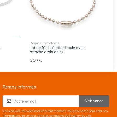
Plaques normalisées
s
Lot de 10 chaînettes boule avec
attache grain de riz
5,50 €
Restez informés
S’abonner
Vous pouvez vous désinscrire à tout moment. Vous trouverez pour cela nos
informations de contact dans les conditions d'utilisation du site.