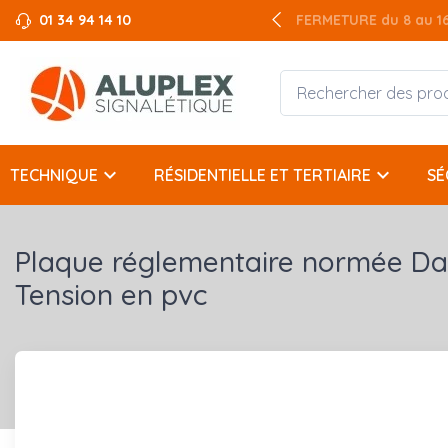
01 34 94 14 10
FERMETURE du 8 au 16 
keyboard_arrow_down
keyboard_arrow_down
TECHNIQUE
RÉSIDENTIELLE ET TERTIAIRE
SÉ
Plaque réglementaire normée D
Tension en pvc