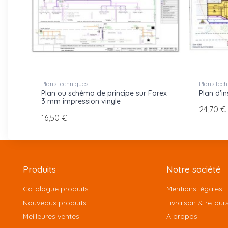
Plans techniques
Plans tech
Plan ou schéma de principe sur Forex
Plan d'in
3 mm impression vinyle
24,70 €
16,50 €
Produits
Notre société
Catalogue produits
Mentions légales
Nouveaux produits
Livraison & retour
Meilleures ventes
A propos