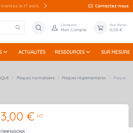
raitées le 17 août.
Contactez-nous
Connexion
Mon Panier
Mon Compte
0,00 €
keyboard_arrow_down
keyboard_arrow_down
S
ACTUALITÉS
RESSOURCES
SUR MESURE
NIQUE
Plaques normalisées
Plaques réglementaires
Plaque...
3,00 €
HT
DIMENSIONS :