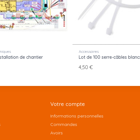
niques
Accessoires
stallation de chantier
Lot de 100 serre-câbles blanc
4,50 €
Votre compte
Informations personnelles
s
Commandes
Avoirs