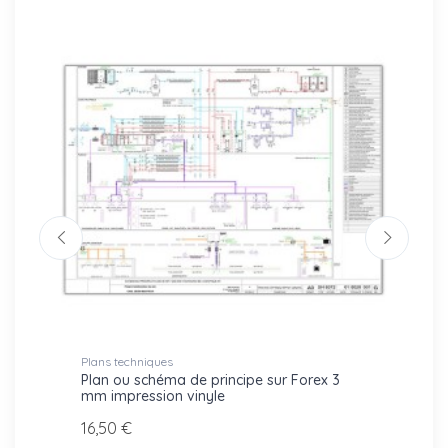
Plans techniques
Plans t
che
Plan ou schéma de principe sur Forex 3
Plan d
mm impression vinyle
24,70
16,50 €