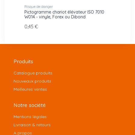
Risque de danger
Risque
s ISO
Pictogramme chariot élévateur ISO 7010
Picto
W014 - vinyle, Forex ou Dibond
W019 -
0,45 €
0,45 
Produits
Catalogue produits
Nouveaux produits
Meilleures ventes
Notre société
Mentions légales
Livraison & retours
A propos