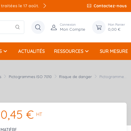
raitées le 17 août.
Contactez-nous
Connexion
Mon Panier
Mon Compte
0,00 €
keyboard_arrow_down
keyboard_arrow_down
S
ACTUALITÉS
RESSOURCES
SUR MESURE
s
Pictogrammes ISO 7010
Risque de danger
Pictogramme...
0,45 €
HT
MATIÈRE