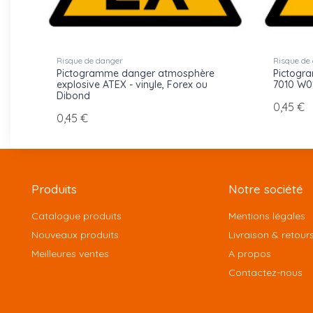
Risque de danger
Risque de
Pictogramme danger atmosphère
Pictogra
explosive ATEX - vinyle, Forex ou
7010 W01
Dibond
0,45 €
0,45 €
Produits
Notre société
Catalogue produits
Mentions légales
Nouveaux produits
Livraison & retour
Meilleures ventes
A propos
Contactez-nous