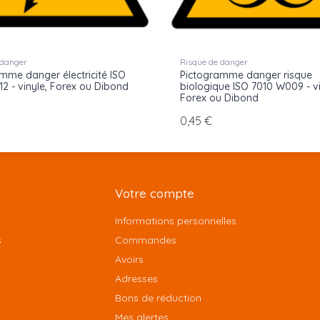
 danger
Risque de danger
mme danger électricité ISO
Pictogramme danger risque
2 - vinyle, Forex ou Dibond
biologique ISO 7010 W009 - vi
Forex ou Dibond
0,45 €
Votre compte
Informations personnelles
s
Commandes
Avoirs
Adresses
Bons de réduction
Mes alertes