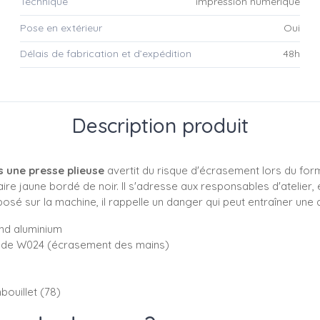
Technique
impression numérique
Pose en extérieur
Oui
Délais de fabrication et d’expédition
48h
Description produit
 une presse plieuse
avertit du risque d'écrasement lors du for
re jaune bordé de noir. Il s'adresse aux responsables d'atelier, 
é sur la machine, il rappelle un danger qui peut entraîner une 
nd aluminium
code W024 (écrasement des mains)
bouillet (78)