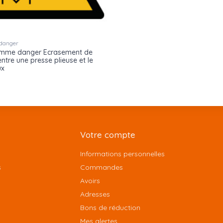
 danger
amme danger Ecrasement de
entre une presse plieuse et le
ux
Votre compte
Informations personnelles
s
Commandes
Avoirs
Adresses
Bons de réduction
Mes alertes