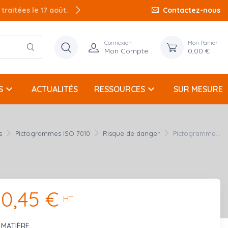
raitées le 17 août.
Contactez-nous
Connexion
Mon Panier
Mon Compte
0,00 €
keyboard_arrow_down
keyboard_arrow_down
S
ACTUALITÉS
RESSOURCES
SUR MESURE
s
Pictogrammes ISO 7010
Risque de danger
Pictogramme...
0,45 €
HT
MATIÈRE