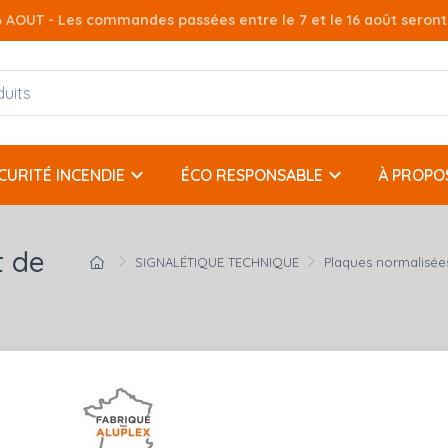
AOUT - Les commandes passées entre le 7 et le 16 août seront t
keyboard_arrow_down
keyboard_arrow_down
CURITÉ INCENDIE
ÉCO RESPONSABLE
À PROPO
t de
SIGNALÉTIQUE TECHNIQUE
Plaques normalisée