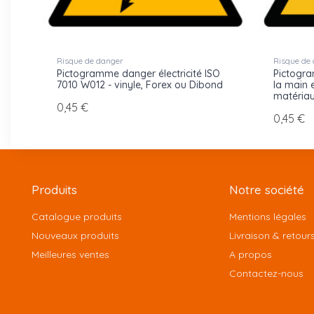
Risque de danger
Risque de
Pictogramme danger électricité ISO
Pictogr
7010 W012 - vinyle, Forex ou Dibond
la main 
matéria
0,45 €
0,45 €
Produits
Notre société
Catalogue produits
Mentions légales
Nouveaux produits
Livraison & retour
Meilleures ventes
A propos
Contactez-nous