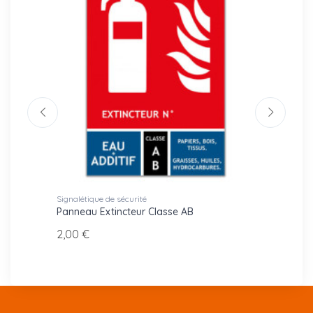
Signalétique de sécurité
Parkin
Panneau Extincteur Classe AB
Panne
2,00 €
2,00 