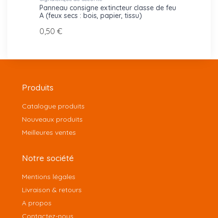
de feu
Panneau consigne extincteur classe de feu
Panne
A (feux secs : bois, papier, tissu)
C (ga
0,50 €
0,50 
Produits
Catalogue produits
Nouveaux produits
Meilleures ventes
Notre société
Mentions légales
Livraison & retours
A propos
Contactez-nous