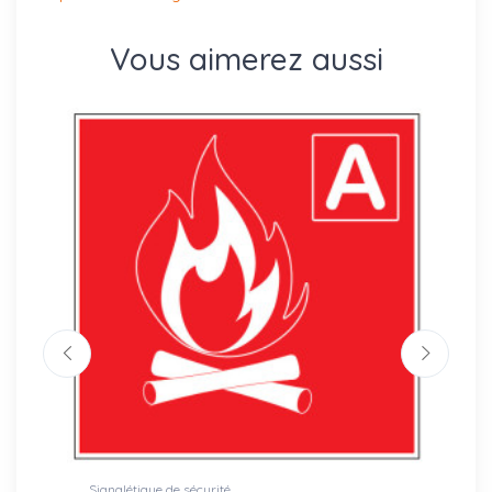
Vous aimerez aussi
Signalétique de sécurité
Signalé