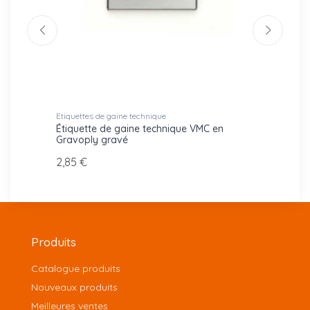
Etiquettes de gaine technique
Etiquet
Étiquette de gaine technique VMC en
Étique
Gravoply gravé
Gravo
2,85 €
2,85 
Produits
Catalogue produits
Nouveaux produits
Meilleures ventes