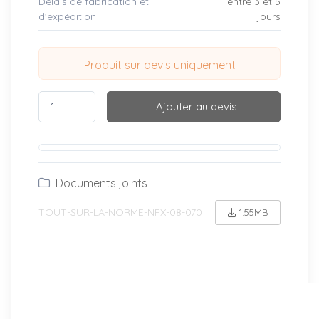
Délais de fabrication et
entre 3 et 5
d’expédition
jours
Produit sur devis uniquement
Ajouter au devis
Documents joints
TOUT-SUR-LA-NORME-NFX-08-070
1.55MB