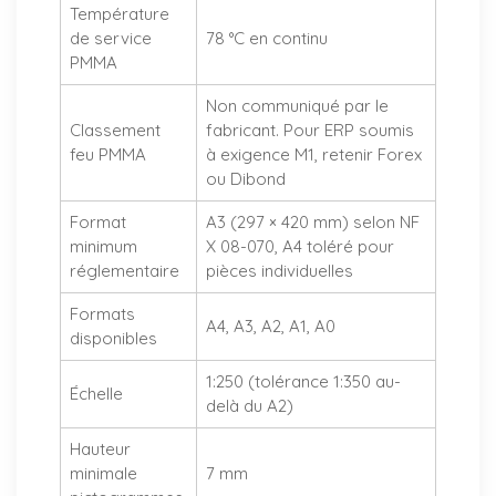
Température
de service
78 °C en continu
PMMA
Non communiqué par le
Classement
fabricant. Pour ERP soumis
feu PMMA
à exigence M1, retenir Forex
ou Dibond
Format
A3 (297 × 420 mm) selon NF
minimum
X 08-070, A4 toléré pour
réglementaire
pièces individuelles
Formats
A4, A3, A2, A1, A0
disponibles
1:250 (tolérance 1:350 au-
Échelle
delà du A2)
Hauteur
minimale
7 mm